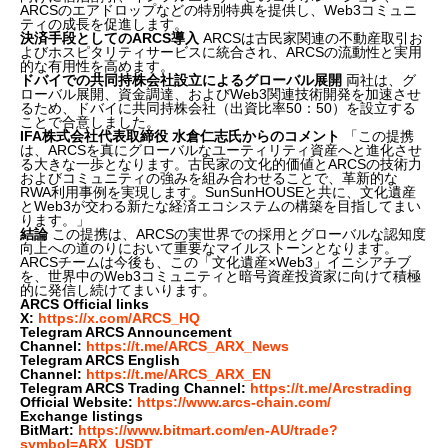
ARCSのエアドロップなどの特別特典を提供し、Web3コミュニ
ティの成長を促進します。
決済手段としてのARCS導入
ARCSは古民家関連の不動産取引お
よびホスピタリティサービスに統合され、ARCSの流動性と実用
的な有用性を高めます。
ドバイでの共同持株会社設立によるグローバル展開
両社は、グ
ローバル展開、資金調達、およびWeb3関連技術開発を加速させ
るため、ドバイに共同持株会社（出資比率50：50）を設立する
ことで合意しました。
IFA株式会社代表取締役 水倉仁志氏からのコメント
「この提携
は、ARCSを真にグローバルなユーティリティ資産へと進化させ
る大きな一歩となります。古民家の文化的価値とARCSの技術力
およびコミュニティの強みを組み合わせることで、革新的な
RWA利用事例を実現します。SunSunHOUSEと共に、文化遺産
とWeb3が交わる新たな経済エコシステムの構築を目指してまい
ります。」
結論
この提携は、ARCSの実世界での採用とグローバルな認知度
向上への道のりにおいて重要なマイルストーンとなります。
ARCSチームは今後も、この「文化遺産×Web3」イニシアチブ
を、世界中のWeb3コミュニティと暗号資産投資家に向けて積極
的に発信し続けてまいります。
ARCS Official links
X:
https://x.com/ARCS_HQ
Telegram ARCS Announcement
Channel:
https://t.me/ARCS_ARX_News
Telegram ARCS English
Channel:
https://t.me/ARCS_ARX_EN
Telegram ARCS Trading Channel:
https://t.me/Arcstrading
Official Website:
https://www.arcs-chain.com/
Exchange listings
BitMart:
https://www.bitmart.com/en-AU/trade?
symbol=ARX_USDT