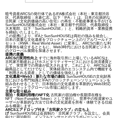
暗号資産ARCSの発行体であるIFA株式会社（本社：東京都渋谷
区、代表取締役：水倉仁志、以下「IFA」）は、日本の伝統的な
古民家（文化的価値の高い住宅）の再生・不動産事業を手がける
SunSunHOUSE株式会社（本社：東京都千代田区、代表取締役：
大木竜郎、以下「SunSunHOUSE」）と、戦略的資本・業務提携
を締結いたしました。
この提携により、IFAとSunSunHOUSEは両社の強みを統合し、
日本の貴重な文化遺産をブロックチェーン上のリアルワールドア
セット（RWA：Real World Asset）に変革し、ARCSの新たな利
用事例を確立するとともに、Web3時代における古民家ビジネス
のグローバル展開を加速させます。
提携の意義
ARCSの実用性向上
すでに海外取引所に上場しているARCSは、
古民家不動産およびホスピタリティサービスにおける決済通貨と
して、実世界での用途が拡大されます。これにより、ARCSは金
融商品としてだけでなく、実体経済のエコシステム内で機能する
「利用される資産」としての価値を強化します。
文化遺産×Web3：新たな市場の創出
SunSunHOUSEの文化財再
生における専門知識とIFAのブロックチェーンソリューションを
組み合わせることで、日本独自の文化遺産を革新的なWeb3対応
フォーマットでグローバル市場に紹介します。
主要な取り組み
宿泊・長期利用権のNFT化
古民家の宿泊権や長期滞在権を
NFT（Non-Fungible Token）として発行し、世界中の投資家やユ
ーザーが革新的な方法で日本の文化資産を所有・体験できる仕組
みを構築します。
ARCSエアドロップ付き「古民家クラブ」の立ち上
げ
SunSunHOUSEは会員制の「古民家クラブ」を設立し、会員
向けに宿泊割引、インフルエンサーとのコラボレーション、